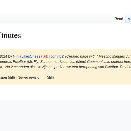
Read
V
inutes
 2024 by
NinjaLikesCheez
(
talk
|
contribs
)
(Created page with " Meeting Minutes Ju
ondreis Pixelbar (Mc.Fly) Schoonmaakbounties (Miep) Communicatie omtrent her
 - Na 2 maanden dicht te zijn bespreken we een heropening van Pixelbar. De richtl
ision (diff) | Newer revision → (diff)