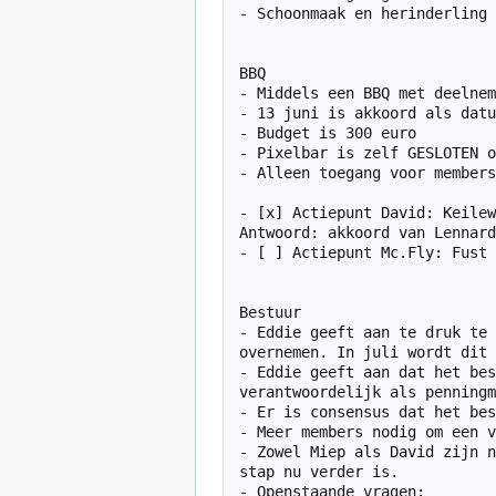
- Schoonmaak en herinderling 
BBQ

- Middels een BBQ met deelnem
- 13 juni is akkoord als datu
- Budget is 300 euro

- Pixelbar is zelf GESLOTEN o
- Alleen toegang voor members
- [x] Actiepunt David: Keilew
Antwoord: akkoord van Lennard
- [ ] Actiepunt Mc.Fly: Fust 
Bestuur

- Eddie geeft aan te druk te 
overnemen. In juli wordt dit 
- Eddie geeft aan dat het bes
verantwoordelijk als penningm
- Er is consensus dat het bes
- Meer members nodig om een v
- Zowel Miep als David zijn n
stap nu verder is.

- Openstaande vragen:
