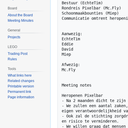
Bestuur (EchteTim)

Rondreis Pixelbar (Mc.Fly)

Board
Schoonmaakbounties (Miep)

About the Board
Communicatie omtrent heropeni
Meeting Minutes
General
Aanwezig:

Projects
EchteTim

Eddie

LEGO
David

Trading Post
Miep

Rules
Afwezig:

Tools
Mc.Fly

What links here
Related changes
Meeting notes

Printable version
Permanent link
Heropenen Pixelbar 

Page information
- Na 2 maanden dicht te zijn 
- We zullen een aantal zaken,
eigen verantwoordelijkheid va
- Ook zal de stichting zorgdr
en risico te verminderen.

- We willen graag dat mensen 