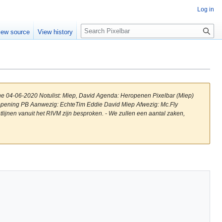
Log in
S
iew source
View history
e
a
r
c
h
ne 04-06-2020 Notulist: Miep, David Agenda: Heropenen Pixelbar (Miep)
opening PB Aanwezig: EchteTim Eddie David Miep Afwezig: Mc.Fly
ijnen vanuit het RIVM zijn besproken. - We zullen een aantal zaken,