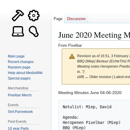
Page
Discussion
June 2020 Meeting M
From Pixelbar
Revision as of 16:51, 3 February
Main page
BBQ (Miep) Bestuur (EchteTim) R
Recent changes
Meeting notes Heropenen Pixelbar
Random page
w...")
Help about MediaWiki
(diff) ← Older revision | Latest rev
Special pages
Merchandise
Jump
Jump
Meeting Minutes June 04-06-2020
Pixelbar Merch
to
to
navigation
search
Events
Notulist: Miep, David

Sint Pannekoek
Agenda:

Past Events
Heropenen Pixelbar (Miep)

BBQ (Miep)

10 year Party